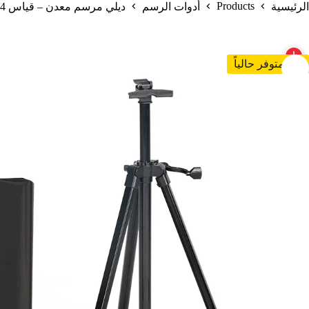
Products
الرئيسية
أدوات الرسم
ديلي مرسم معدن – قياس 54*165 سم – أسود – HS911
غير متوفر حالياً