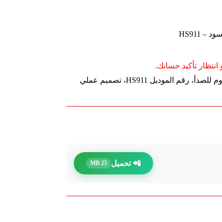
انتظار تأكيد حسابك.
مرسم معدني 54×165 سم، لون أسود، مقاوم للصدأ، رقم الموديل HS911، تصميم عملي
📲 تحميل
25 MB