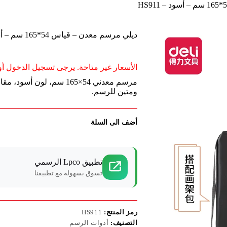
ديلي مرسم معدن – قياس 54*165 سم – أسود – HS911
الأسعار غير متاحة. يرجى تسجيل الدخول أو 
ومتين للرسم.
أضف الى السلة
تطبيق Lpco الرسمي
تسوق بسهولة مع تطبيقنا
رمز المنتج:
HS911
التصنيف:
أدوات الرسم