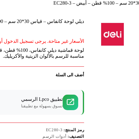
ديلي لوحة كانفاس – قياس 30*20 سم – 100% قطن – أبيض – EC280-3
الأسعار غير متاحة. يرجى تسجيل الدخول أو 
مناسبة للرسم بالألوان الزيتية والأكريليك.
أضف الى السلة
تطبيق Lpco الرسمي
تسوق بسهولة مع تطبيقنا
رمز المنتج:
EC280-3
التصنيف:
أدوات الرسم