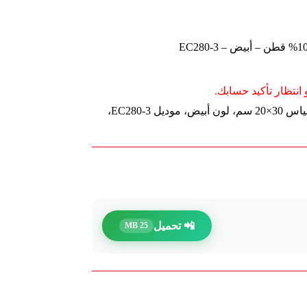
انتظار تأكيد حسابك.
لوحة قماشية ديلي كانفاس، 100% قطن، قياس 30×20 سم، لون أبيض، موديل EC280-3،
📲 تحميل
25 MB