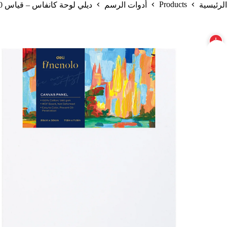
Products
الرئيسية
أدوات الرسم
ديلي لوحة كانفاس – قياس 30*20 سم – 100% قطن – أبيض – EC280-3