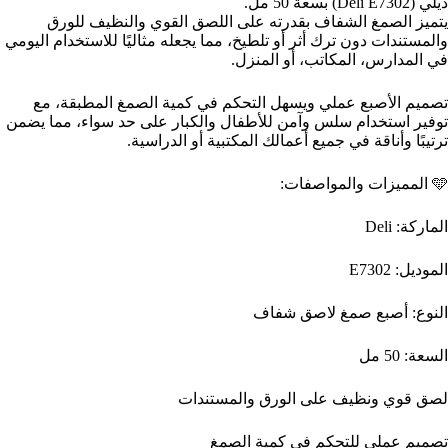
ديلي (Deli E7302) بسعة 50 مل.
يتميز الصمغ الشفاف بقدرته على اللصق القوي والنظيف للورق
والمستندات دون ترك أثر أو تلطيخ، مما يجعله مثاليًا للاستخدام اليومي
في المدارس، المكاتب، أو المنزل.
تصميم الأصبع عملي ويسهل التحكم في كمية الصمغ المطبقة، مع
توفير استخدام سلس وآمن للأطفال والكبار على حد سواء، مما يضمن
ترتيبًا وأناقة في جميع أعمالك المكتبية أو الدراسية.
🩵 المميزات والمواصفات:
الماركة: Deli
الموديل: E7302
النوع: أصبع صمغ لاصق شفاف
السعة: 50 مل
لصق قوي ونظيف على الورق والمستندات
تصميم عملي للتحكم في كمية الصمغ