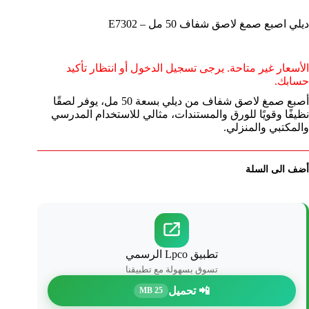
ديلي اصبع صمغ لاصق شفاف 50 مل – E7302
الأسعار غير متاحة. يرجى تسجيل الدخول أو انتظار تأكيد
حسابك.
أصبع صمغ لاصق شفاف من ديلي بسعة 50 مل، يوفر لصقًا
نظيفًا وقويًا للورق والمستندات، مثالي للاستخدام المدرسي
والمكتبي والمنزلي.
أضف الى السلة
تطبيق Lpco الرسمي
تسوق بسهولة مع تطبيقنا
📲 تحميل
25 MB