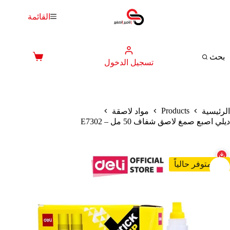
لتجاوز
لى
القائمة
لمحتوى
بحث
عربة
تسجيل الدخول
التسوق
Products
الرئيسية
مواد لاصقة
ديلي اصبع صمغ لاصق شفاف 50 مل – E7302
غير متوفر حالياً