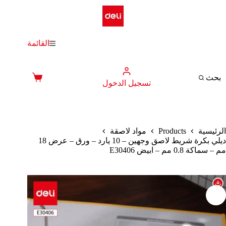
لتجاوز
لى
لمحتوى
القائمة
بحث
عربة
تسجيل الدخول
التسوق
Products
الرئيسية
مواد لاصقة
ديلي بكرة شريط لاصق وجهين – 10 يارد – ورق – عرض 18
مم – سماكة 0.8 مم – ابيض E30406