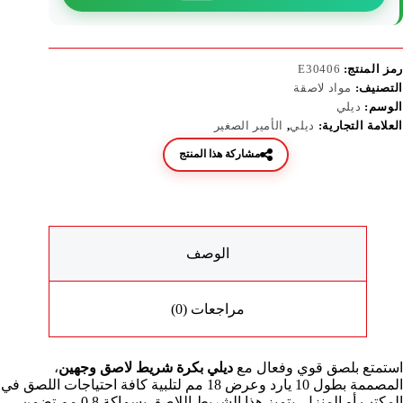
رمز المنتج:
E30406
التصنيف:
مواد لاصقة
الوسم:
ديلي
العلامة التجارية:
ديلي
,
الأمير الصغير
مشاركة هذا المنتج
الوصف
مراجعات (0)
استمتع بلصق قوي وفعال مع
ديلي بكرة شريط لاصق وجهين
،
المصممة بطول 10 يارد وعرض 18 مم لتلبية كافة احتياجات اللصق في
المكتب أو المنزل. يتميز هذا الشريط اللاصق بسماكة 0.8 مم تضمن