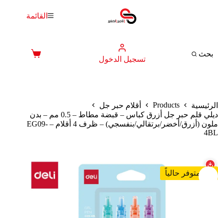
لتجاوز
لى
القائمة
لمحتوى
بحث
عربة
تسجيل الدخول
التسوق
Products
الرئيسية
أقلام حبر جل
ديلي قلم حبر جل أزرق كباس – قبضة مطاط – 0.5 مم – بدن
ملون (أزرق/أخضر/برتقالي/بنفسجي) – ظرف 4 أقلام – EG09-
4BL
غير متوفر حالياً