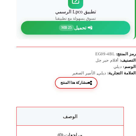
تطبيق Lpco الرسمي
تسوق بسهولة مع تطبيقنا
📲 تحميل
25 MB
رمز المنتج:
EG09-4BL
التصنيف:
أقلام حبر جل
الوسم:
ديلي
العلامة التجارية:
ديلي
,
الأمير الصغير
مشاركة هذا المنتج
الوصف
مراجعات (0)