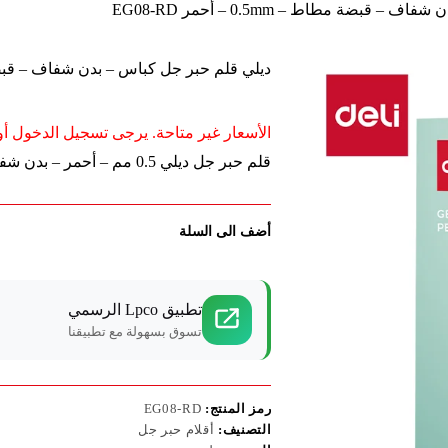
قبضة مطاط – 0.5mm – أحمر EG08-RD
ديلي قلم حبر جل كباس – بدن شفاف – قبضة مطاط – 0.5mm
الأسعار غير متاحة. يرجى تسجيل الدخول أو 
قلم حبر جل ديلي 0.5 مم – أحمر – بدن شفاف مع قبضة مطاطية، لكتابة دقيقة وسلسة.
أضف الى السلة
تطبيق Lpco الرسمي
تسوق بسهولة مع تطبيقنا
رمز المنتج:
EG08-RD
التصنيف:
أقلام حبر جل