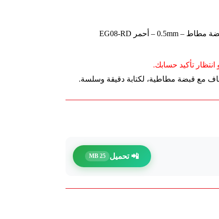
 – أحمر EG08-RD
انتظار تأكيد حسابك.
📲 تحميل
25 MB