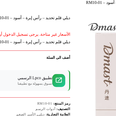
– RM10-01
ديلي قلم تحديد – رأس إبرة – أسود – RM10-01
الأسعار غير متاحة. يرجى تسجيل الدخول أو 
ديلي قلم تحديد – رأس إبرة – أسود – RM10-01
أضف الى السلة
تطبيق Lpco الرسمي
تسوق بسهولة مع تطبيقنا
رمز المنتج:
RM10-01
التصنيف:
أدوات الرسم
العلامة التجارية:
ديلي
,
الأمير الصغير