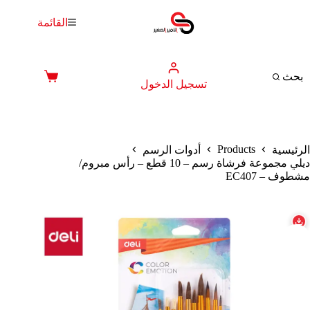
لتجاوز
لى
القائمة
لمحتوى
بحث
عربة
تسجيل الدخول
التسوق
Products
الرئيسية
أدوات الرسم
ديلي مجموعة فرشاة رسم – 10 قطع – رأس مبروم/
مشطوف – EC407