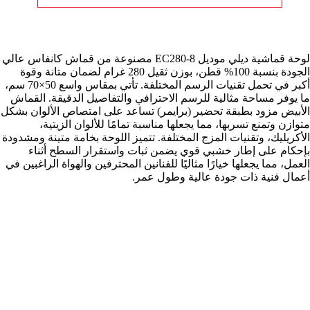
لوحة قماشية ديلي موديل EC280-8 مصنوعة من قماش كانفاس عالي
الجودة بنسبة 100% قطن، بوزن ثقيل 280 غرام لضمان متانة وقوة
أكبر في تحمل تقنيات الرسم المختلفة. تأتي بمقاس واسع 50×70 سم،
ما يوفر مساحة مثالية للرسم الاحترافي والتفاصيل الدقيقة. القماش
الأبيض مزود بطبقة تحضير (برايمر) تساعد على امتصاص الألوان بشكل
متوازن وتمنع تسربها، مما يجعلها مناسبة تمامًا للألوان الزيتية،
الأكريليك، وتقنيات المزج المختلفة. تتميز اللوحة بخامة متينة ومشدودة
بإحكام على إطار خشبي قوي يضمن ثبات واستقرار السطح أثناء
العمل، مما يجعلها خيارًا مثاليًا للفنانين المحترفين والهواة الراغبين في
أعمال فنية ذات جودة عالية وطول عمر.