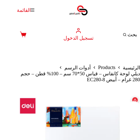
لتجاوز
لى
القائمة
لمحتوى
بحث
عربة
تسجيل الدخول
التسوق
Products
الرئيسية
أدوات الرسم
ديلي لوحة كانفاس – قياس 50*70 سم – 100% قطن – حجم
280 غرام – أبيض EC280-8