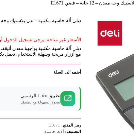
 معدن – 12 خانة – فضي E1671
ديلي ألة حاسبة مكتبية – بدن بلاستيك وجه معدن – 12 خانة –
الأسعار غير متاحة. يرجى تسجيل الدخول أو 
مع أزرار مريحة وسهلة الاستخدام، تعمل بك
أضف الى السلة
تطبيق Lpco الرسمي
تسوق بسهولة مع تطبيقنا
رمز المنتج:
E1671
التصنيف:
آلات حاسبة