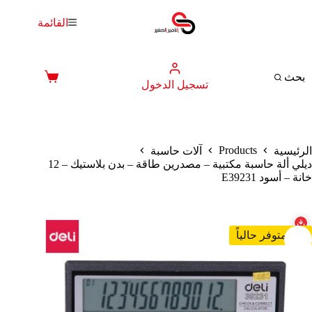
لتجاوز
لى
القائمة
لمحتوى
بحث
عربة
تسجيل الدخول
التسوق
Products
الرئيسية
آلات حاسبة
ديلي ألة حاسبة مكتبية – مصدرين طاقة – بدن بلاستيك – 12
خانة – أسود E39231
غير متوفر حالياً