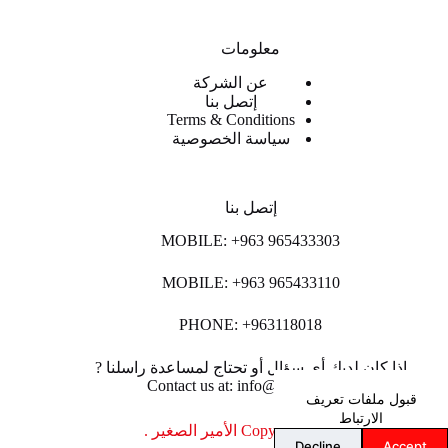
معلومات
عن الشركة
إتصل بنا
Terms & Conditions
سياسة الخصوصية
إتصل بنا
MOBILE: +963 965433303
MOBILE: +963 965433110
PHONE: +963118018
اذا كان لديك أي سؤال أو تحتاج لمساعدة راسلنا ?
Contact us at: info@lpco-llc.com
قبول ملفات تعريف
الارتباط
Copyright © 2026 الأمير الصغير .
Decline
Accept