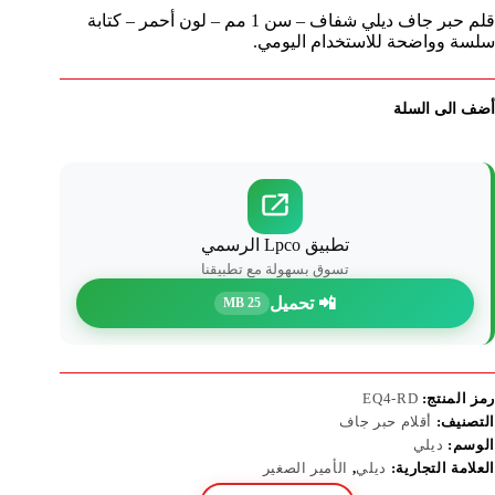
قلم حبر جاف ديلي شفاف – سن 1 مم – لون أحمر – كتابة
سلسة وواضحة للاستخدام اليومي.
أضف الى السلة
تطبيق Lpco الرسمي
تسوق بسهولة مع تطبيقنا
📲 تحميل
25 MB
رمز المنتج:
EQ4-RD
التصنيف:
أقلام حبر جاف
الوسم:
ديلي
العلامة التجارية:
ديلي
,
الأمير الصغير