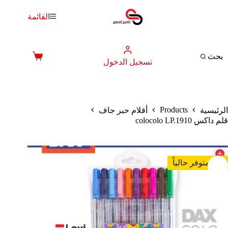
لتجاوز
لى
القائمة
لمحتوى
بحث
عربة
تسجيل الدخول
التسوق
Products
الرئيسية
أقلام حبر جاف
قلم داكس colocolo LP.1910
غير متوفر حالياً