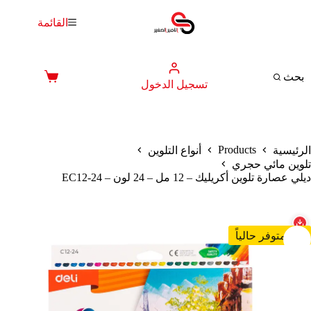
لتجاوز
لى
القائمة
لمحتوى
بحث
عربة
تسجيل الدخول
التسوق
Products
الرئيسية
أنواع التلوين
تلوين مائي حجري
ديلي عصارة تلوين أكريليك – 12 مل – 24 لون – EC12-24
غير متوفر حالياً