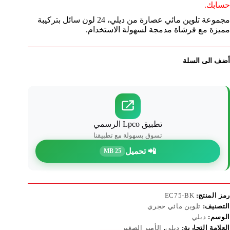
حسابك.
مجموعة تلوين مائي عصارة من ديلي، 24 لون سائل بتركيبة
مميزة مع فرشاة مدمجة لسهولة الاستخدام.
أضف الى السلة
تطبيق Lpco الرسمي
تسوق بسهولة مع تطبيقنا
📲 تحميل
25 MB
رمز المنتج:
EC75-BK
التصنيف:
تلوين مائي حجري
الوسم:
ديلي
العلامة التجارية:
ديلي
,
الأمير الصغير