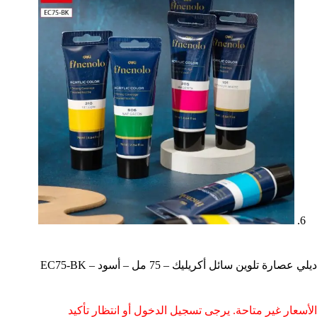
ديلي عصارة تلوين سائل أكريليك – 75 مل – أسود – EC75-BK
الأسعار غير متاحة. يرجى تسجيل الدخول أو انتظار تأكيد