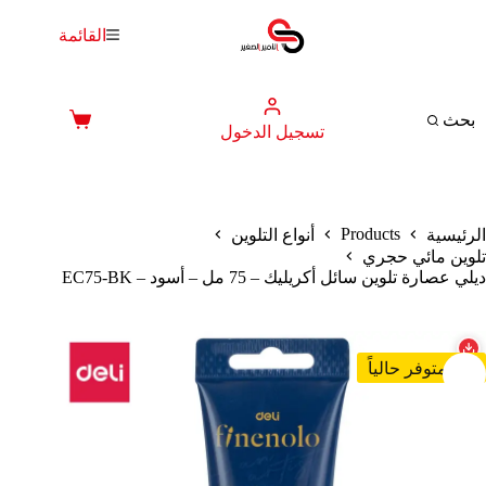
لتجاوز
لى
القائمة
لمحتوى
بحث
عربة
تسجيل الدخول
التسوق
Products
الرئيسية
أنواع التلوين
تلوين مائي حجري
ديلي عصارة تلوين سائل أكريليك – 75 مل – أسود – EC75-BK
غير متوفر حالياً