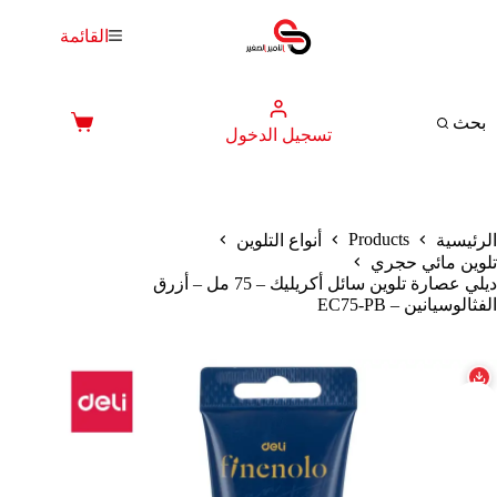
لتجاوز
لى
القائمة
لمحتوى
بحث
عربة
تسجيل الدخول
التسوق
Products
الرئيسية
أنواع التلوين
تلوين مائي حجري
ديلي عصارة تلوين سائل أكريليك – 75 مل – أزرق
الفثالوسيانين – EC75-PB