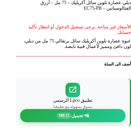
ديلي عصارة تلوين سائل أكريليك – 75 مل – أزرق
الفثالوسيانين – EC75-PB
الأسعار غير متاحة. يرجى تسجيل الدخول أو انتظار تأكيد
حسابك.
عبوة عصارة تلوين أكريليك سائل برتقالي 75 مل من ديلي،
لون دافئ ومميز لأعمال فنية نابضة.
أضف الى السلة
تطبيق Lpco الرسمي
تسوق بسهولة مع تطبيقنا
📲 تحميل
25 MB