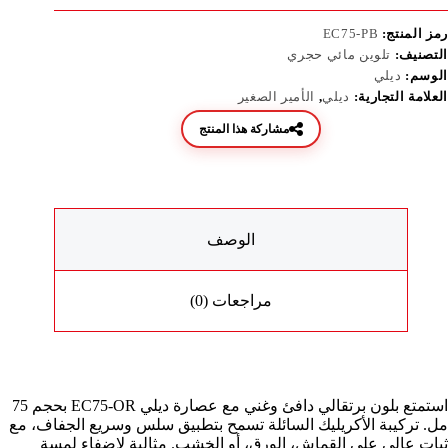
رمز المنتج:
EC75-PB
التصنيف:
تلوين مائي حجري
الوسم:
ديلي
العلامة التجارية:
ديلي
,
الأمير الصغير
مشاركة هذا المنتج
الوصف
مراجعات (0)
استمتع بلون برتقالي دافئ وغني مع عصارة ديلي EC75-OR بحجم 75
مل. تركيبة الأكريليك السائلة تسمح بتطبيق سلس وسريع الجفاف، مع
ثبات عالي على القماش، الورق، أو الخشب. مثالية لإضفاء لمسة