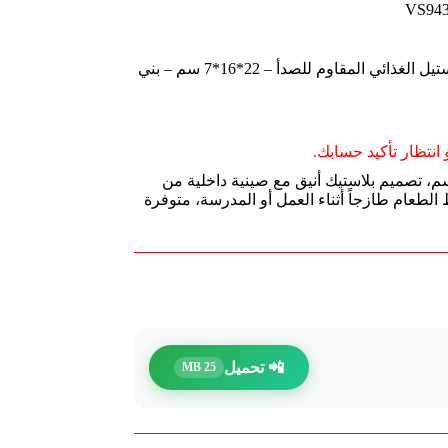
ديلي حافظة طعام بلاستيك – صينية من الستيل الغذائي المقاوم للصدأ – 22*16*7 سم – بني
انتظار تأكيد حسابك.
ظة طعام ديلي بحجم عملي 22×16×7 سم، تصميم بلاستيك أنيق مع صينية داخلية من
 الطعام طازجاً أثناء العمل أو المدرسة، متوفرة
📲 تحميل
25 MB