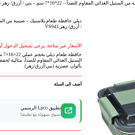
ي المقاوم للصدأ – 22*16*7 سم – بني / أزرق/ زهر VS943
/ أزرق/ زهر VS943
الأسعار غير متاحة. يرجى تسجيل الدخول أو 
حاف
الستيل الغذائي المقاوم للصدأ، مثالية لحفظ
بألوان عصرية (بني/أزرق/زهر).
أضف الى السلة
تطبيق Lpco الرسمي
تسوق بسهولة مع تطبيقنا