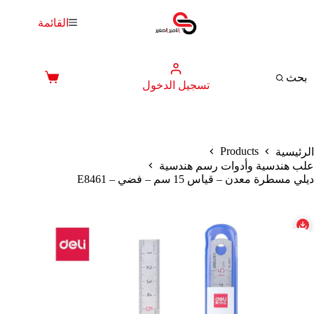
لتجاوز
لى
القائمة
لمحتوى
بحث
عربة
تسجيل الدخول
التسوق
Products
الرئيسية
علب هندسية وأدوات رسم هندسية
ديلي مسطرة معدن – قياس 15 سم – فضي – E8461