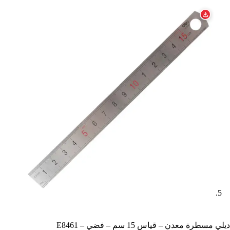
ديلي مسطرة معدن – قياس 15 سم – فضي – E8461