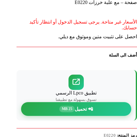
صفحة – مع علبة خرزات E0220
الأسعار غير متاحة. يرجى تسجيل الدخول أو انتظار تأكيد
حسابك.
احصل على تثبيت متين وموثوق مع ديلي.
أضف الى السلة
تطبيق Lpco الرسمي
تسوق بسهولة مع تطبيقنا
📲 تحميل
25 MB
رمز المنتج:
E0220