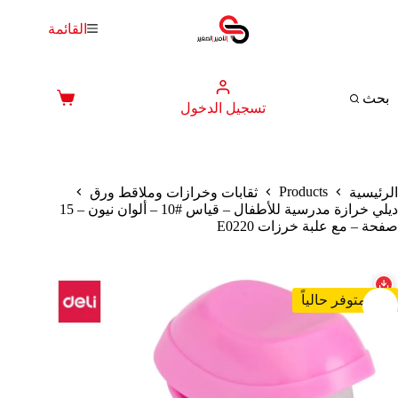
لتجاوز
لى
القائمة
لمحتوى
بحث
عربة
تسجيل الدخول
التسوق
Products
الرئيسية
ثقابات وخرازات وملاقط ورق
ديلي خرازة مدرسية للأطفال – قياس #10 – ألوان نيون – 15
صفحة – مع علبة خرزات E0220
غير متوفر حالياً