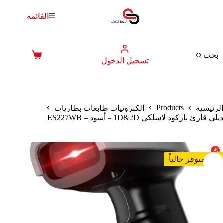
لتجاوز
لى
القائمة
لمحتوى
بحث
عربة
تسجيل الدخول
التسوق
Products
الرئيسية
الكترونيات طابعات بطاريات
ديلي قارئ باركود لاسلكي 1D&2D – أسود – ES227WB
غير متوفر حالياً