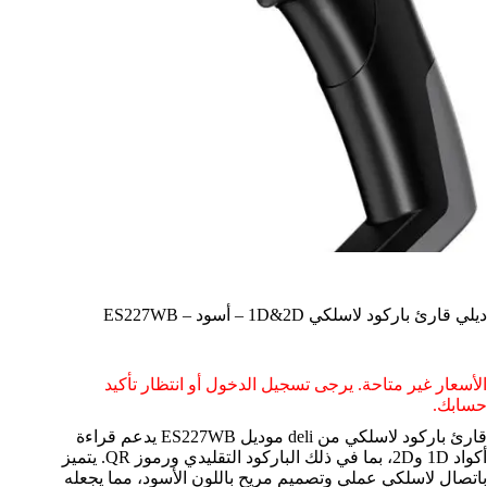
ديلي قارئ باركود لاسلكي 1D&2D – أسود – ES227WB
الأسعار غير متاحة. يرجى تسجيل الدخول أو انتظار تأكيد
حسابك.
قارئ باركود لاسلكي من deli موديل ES227WB يدعم قراءة
أكواد 1D و2D، بما في ذلك الباركود التقليدي ورموز QR. يتميز
باتصال لاسلكي عملي وتصميم مريح باللون الأسود، مما يجعله