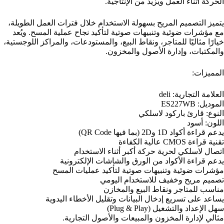
الحركة أثناء العمل ويزيد من الإنتاجية.
يتميز التصميم المريح بسهولة الاستخدام خلال فترات العمل الطويلة،
مع مؤشرات ضوئية وتنبيهات صوتية لتأكيد نجاح عملية المسح. ويُعد
خيارًا مثاليًا للمتاجر، ونقاط البيع، والمستودعات، والمراكز اللوجستية،
والمكتبات، وإدارة الأصول والمخزون.
المميزات:
العلامة التجارية: deli
الموديل: ES227WB
النوع: قارئ باركود لاسلكي
اللون: أسود
يدعم قراءة أكواد 1D و2D (بما فيها QR Code)
تقنية قراءة CMOS عالية الكفاءة
اتصال لاسلكي لحرية حركة أكبر أثناء الاستخدام
يدعم قراءة الأكواد من الورق والشاشات الإلكترونية
مؤشرات ضوئية وتنبيهات صوتية لتأكيد عمليات المسح
تصميم مريح وخفيف للاستخدام اليومي
مناسب للمتاجر ونقاط البيع والمخازن
يساعد على تسريع إدخال البيانات وتقليل الأخطاء اليدوية
سهل الإعداد والتشغيل (Plug & Play)
مثالي لإدارة المخزون والمبيعات والأصول التجارية.