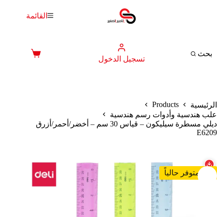
لتجاوز
لى
القائمة
لمحتوى
بحث
عربة
تسجيل الدخول
التسوق
Products
الرئيسية
علب هندسية وأدوات رسم هندسية
ديلي مسطرة سيليكون – قياس 30 سم – أخضر/أحمر/أزرق
E6209
غير متوفر حالياً