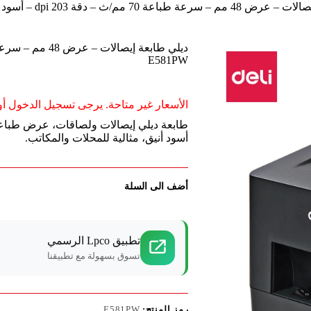
 طباعة 70 مم/ث – دقة 203 dpi – أسود E581PW
E581PW
الأسعار غير متاحة. يرجى تسجيل الدخول أو 
أسود أنيق، مثالية للمحلات والمكاتب.
أضف الى السلة
تطبيق Lpco الرسمي
تسوق بسهولة مع تطبيقنا
رمز المنتج:
E581PW