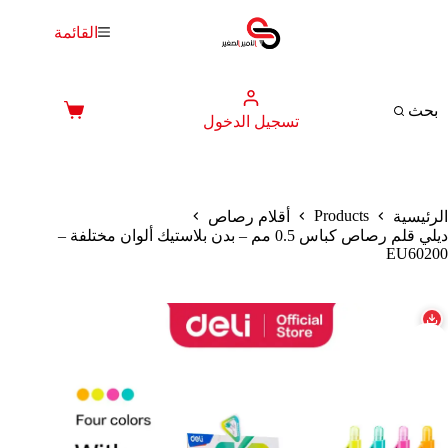
لتجاوز
لى
القائمة
لمحتوى
بحث
عربة
تسجيل الدخول
التسوق
Products
الرئيسية
أقلام رصاص
ديلي قلم رصاص كباس 0.5 مم – بدن بلاستيك ألوان مختلفة –
EU60200