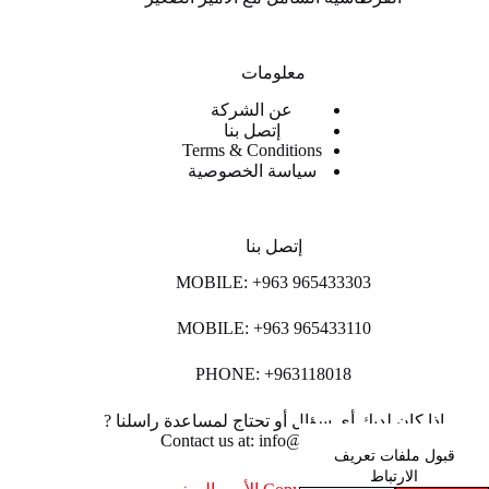
معلومات
عن الشركة
إتصل بنا
Terms & Conditions
سياسة الخصوصية
إتصل بنا
MOBILE: +963 965433303
MOBILE: +963 965433110
PHONE: +963118018
اذا كان لديك أي سؤال أو تحتاج لمساعدة راسلنا ?
Contact us at: info@lpco-llc.com
قبول ملفات تعريف
الارتباط