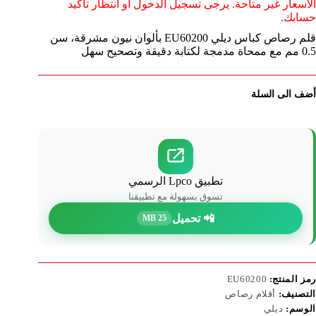
الأسعار غير متاحة. يرجى تسجيل الدخول أو انتظار تأكيد
حسابك.
قلم رصاص كباس ديلي EU60200 بألوان نيون مشرقة، سن
0.5 مم مع ممحاة مدمجة لكتابة دقيقة وتصحيح سهل
أضف الى السلة
تطبيق Lpco الرسمي
تسوق بسهولة مع تطبيقنا
📲 تحميل
25 MB
رمز المنتج:
EU60200
التصنيف:
أقلام رصاص
الوسم:
ديلي