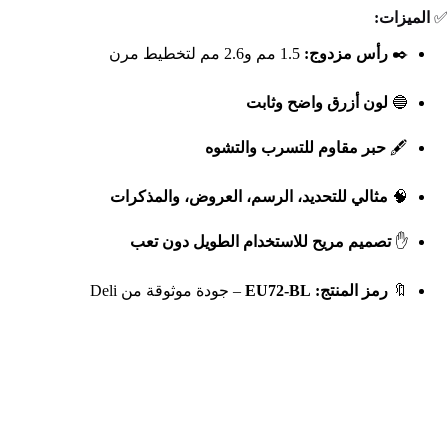
✅
الميزات:
✒️
رأس مزدوج:
1.5 مم و2.6 مم لتخطيط مرن
🔵
لون أزرق واضح وثابت
🖋️
حبر مقاوم للتسرب والتشوه
🧠
مثالي للتحديد، الرسم، العروض، والمذكرات
✋
تصميم مريح للاستخدام الطويل دون تعب
🔖
رمز المنتج: EU72-BL
– جودة موثوقة من Deli