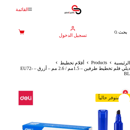
لتجاوز
لى
القائمة
لمحتوى
بحث
عربة
تسجيل الدخول
التسوق
Products
الرئيسية
أقلام تخطيط
ديلي قلم تخطيط طرفين – 1.5مم / 2.6 مم – أزرق – EU72-
BL
غير متوفر حالياً