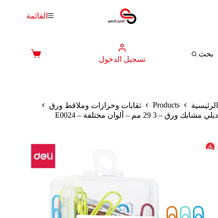
لتجاوز
لى
القائمة
لمحتوى
بحث
عربة
تسجيل الدخول
التسوق
Products
الرئيسية
ثقابات وخرازات وملاقط ورق
ديلي مشابك ورق – 3 29 مم – ألوان مختلفة – E0024