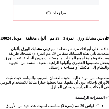
مراجعات (0)
🎁
ديلي مشابك ورق – نمرة 3 – 29 مم – ألوان مختلفة – موديل E0024
حافظ على أوراقك مرتبة ومنظمة مع
ديلي مشابك الورق
بألوان
متعددة. تأتي هذه المشابك بمقاس 29 مم (نمرة 3) لتمنحك طريقة
بسيطة وعملية لجمع الملفات والمستندات بدون الحاجة لثقب الورق.
بفضل تصميمها العصري وألوانها الزاهية، تضيف لمسة من الحيوية
والنظام إلى مكتبك أو مساحة دراستك.
مصنوعة من مواد عالية الجودة لضمان المرونة والمتانة، حيث تثبت
الأوراق بإحكام دون أن تتلفها، مما يجعلها خياراً مثالياً للاستخدام اليومي
في المكاتب، المدارس، وحتى المنازل.
✅
المميزات الرئيسية:
📏
قياس 29 مم (نمرة 3)
مناسب لتثبيت عدد جيد من الأوراق.