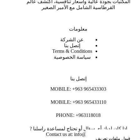
المكتبات بجودة عالية وأسعار تنافسية، اكتشف عالم
القرطاسية الشامل مع الأمير الصغير
معلومات
عن الشركة
إتصل بنا
Terms & Conditions
سياسة الخصوصية
إتصل بنا
MOBILE: +963 965433303
MOBILE: +963 965433110
PHONE: +963118018
اذا كان لديك أي سؤال أو تحتاج لمساعدة راسلنا ?
Contact us at: info@lpco-llc.com
قبول ملفات تعريف