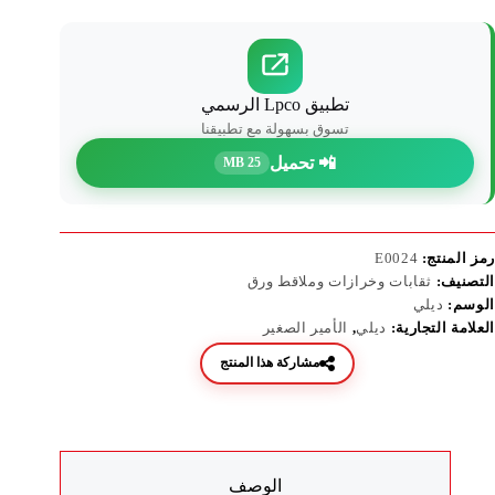
تطبيق Lpco الرسمي
تسوق بسهولة مع تطبيقنا
📲 تحميل
25 MB
رمز المنتج:
E0024
التصنيف:
ثقابات وخرازات وملاقط ورق
الوسم:
ديلي
العلامة التجارية:
ديلي
,
الأمير الصغير
مشاركة هذا المنتج
الوصف