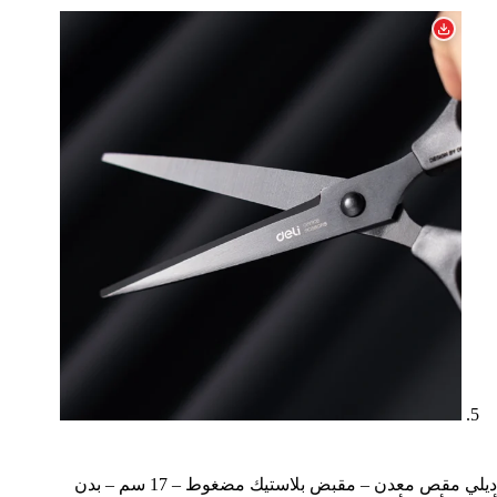
ديلي مقص معدن – مقبض بلاستيك مضغوط – 17 سم – بدن