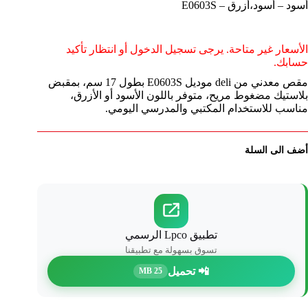
أسود – أسود،أزرق – E0603S
الأسعار غير متاحة. يرجى تسجيل الدخول أو انتظار تأكيد
حسابك.
مقص معدني من deli موديل E0603S بطول 17 سم، بمقبض
بلاستيك مضغوط مريح، متوفر باللون الأسود أو الأزرق،
مناسب للاستخدام المكتبي والمدرسي اليومي.
أضف الى السلة
تطبيق Lpco الرسمي
تسوق بسهولة مع تطبيقنا
📲 تحميل
25 MB