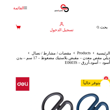
لتجاوز
لى
القائمة
لمحتوى
بحث
عربة
تسجيل الدخول
التسوق
Products
الرئيسية
مقصات / مشارط / نصال
ديلي مقص معدن – مقبض بلاستيك مضغوط – 17 سم – بدن
أسود – أسود،أزرق – E0603S
غير متوفر حالياً