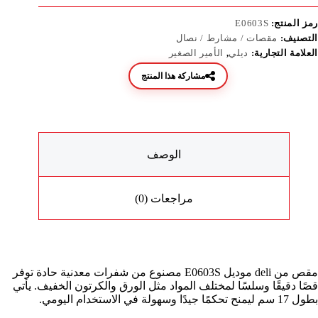
رمز المنتج:
E0603S
التصنيف:
مقصات / مشارط / نصال
العلامة التجارية:
ديلي
,
الأمير الصغير
مشاركة هذا المنتج
الوصف
مراجعات (0)
مقص من deli موديل E0603S مصنوع من شفرات معدنية حادة توفر
قصًا دقيقًا وسلسًا لمختلف المواد مثل الورق والكرتون الخفيف. يأتي
بطول 17 سم ليمنح تحكمًا جيدًا وسهولة في الاستخدام اليومي.