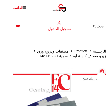
لتجاوز
لى
القائمة
لمحتوى
بحث
عربة
تسجيل الدخول
التسوق
Products
الرئيسية
مصنفات ودروج ورق
زيرو مصنف كبسة لوحة اسمية 14c LP.6321