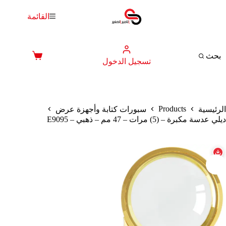
لتجاوز
لى
القائمة
لمحتوى
بحث
عربة
تسجيل الدخول
التسوق
Products
الرئيسية
سبورات كتابة وأجهزة عرض
ديلي عدسة مكبرة – (5) مرات – 47 مم – ذهبي – E9095