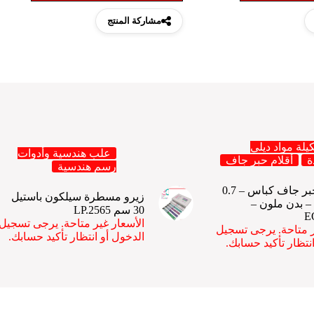
مشاركة المنتج
يلة مواد ديلي
علب هندسية وأدوات
ة
أقلام حبر جاف
رسم هندسية
ديلي قلم حبر جاف كباس – 0.7
زيرو مسطرة سيلكون باستيل
– بدن ملون –
30 سم LP.2565
E
الأسعار غير متاحة. يرجى تسجيل
ر متاحة. يرجى تسجيل
الدخول أو انتظار تأكيد حسابك.
نتظار تأكيد حسابك.