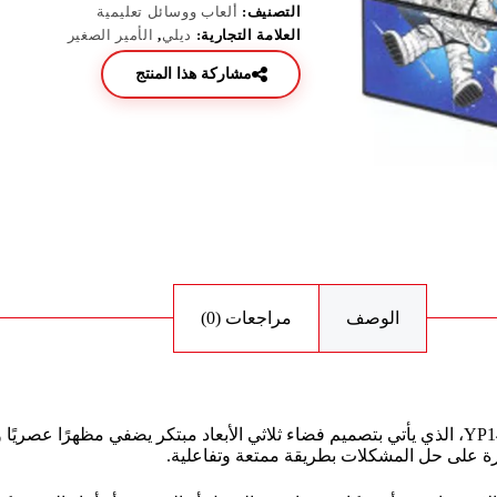
التصنيف:
ألعاب ووسائل تعليمية
العلامة التجارية:
ديلي
,
الأمير الصغير
مشاركة هذا المنتج
الوصف
مراجعات (0)
استمتع بساعات من التحدي والتسلية مع مكعب روبيك deli موديل YP140-3، الذي يأتي بتصميم فضاء ثلاثي ا
رة على حل المشكلات بطريقة ممتعة وتفاعلية.