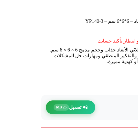
YP140
انتظار تأكيد حسابك.
مكعب روبيك deli YP140-3 بتصميم فضاء ثلاثي الأبعاد جذاب وحجم مدمج 6 × 6 × 6 سم.
ز والتفكير المنطقي ومهارات حل المشكلات،
و كهدية مميزة.
📲 تحميل
25 MB