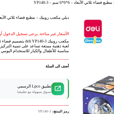
 ثلاثي الأبعاد – 6*6*6 سم – YP140-3
ديلي مكعب روبيك – مطبع فضاء ثلاثي الأبعاد – 6*6*6 سم – -3
الأسعار غير متاحة. يرجى تسجيل الدخول أو 
لعبة ذهنية ممتعة تساعد على تنمية التركي
مناسبة للأطفال والكبار للاستخدام اليومي أ
أضف الى السلة
تطبيق Lpco الرسمي
تسوق بسهولة مع تطبيقنا
رمز المنتج:
YP140-3