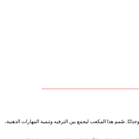
لأبعاد مبتكر يضفي مظهرًا عصريًا وجذابًا. صُمم هذا المكعب ليجمع بين الترفيه وتنمية المهارات الذهنية،