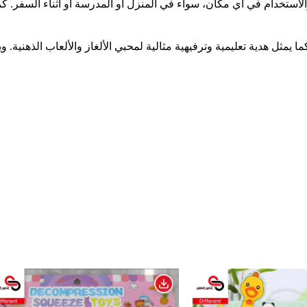
× 6 سم، مما يجعله سهل الحمل والاستخدام في أي مكان، سواء في المنزل أو المدرسة أو
كبار على حد سواء، كما يمثل هدية تعليمية وترفيهية مثالية لمحبي الألغاز والألعاب