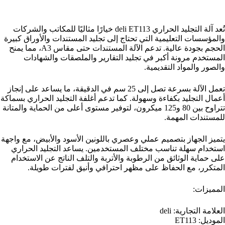
تُعد آلة التجليد الحراري deli ET113 خيارًا مثاليًا للمكاتب والشركات
والمؤسسات التعليمية التي تحتاج إلى تجليد المستندات والأوراق كبيرة
الحجم بجودة عالية. تدعم الآلة المستندات حتى مقاس A3، مما يمنح
المستخدم مرونة أكبر في تجليد التقارير والملصقات والشهادات
والصور والمواد التقديمية.
تعمل الآلة بسرعة تصل إلى 25 سم في الدقيقة، ما يساعد على إنجاز
أعمال التجليد بكفاءة وسهولة. كما تدعم أغلفة التجليد الحراري بسماكة
تتراوح بين 80 و125 ميكرون، لتوفير مستوى أعلى من الحماية والمتانة
للمستندات المهمة.
يتميز الجهاز بتصميم عملي وعصري باللونين الأسود والأبيض، مع واجهة
استخدام سهلة تناسب مختلف المستخدمين. يساعد التجليد الحراري
على حماية الوثائق من الرطوبة والأتربة والتلف الناتج عن الاستخدام
المتكرر، مع الحفاظ على مظهر احترافي وأنيق لفترات طويلة.
المميزات:
العلامة التجارية: deli
الموديل: ET113