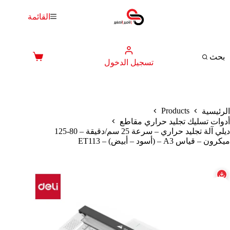
لتجاوز
لى
القائمة
لمحتوى
بحث
عربة
تسجيل الدخول
التسوق
Products
الرئيسية
أدوات تسليك تجليد حراري مقاطع
ديلي آلة تجليد حراري – سرعة 25 سم/دقيقة – 80-125
ميكرون – قياس A3 – (أسود – أبيض) – ET113