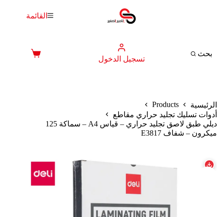
لتجاوز
لى
القائمة
لمحتوى
بحث
عربة
تسجيل الدخول
التسوق
Products
الرئيسية
أدوات تسليك تجليد حراري مقاطع
ديلي طبق لاصق تجليد حراري – قياس A4 – سماكة 125
ميكرون – شفاف E3817