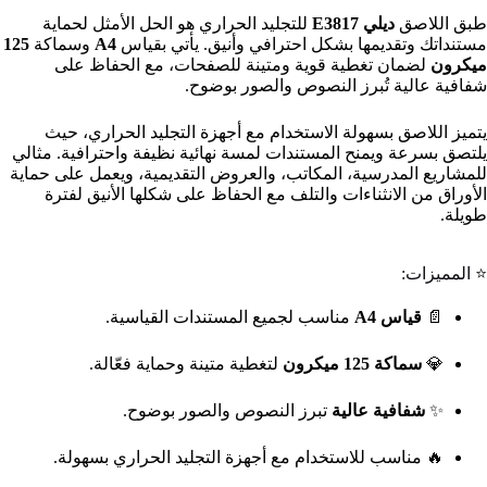
طبق اللاصق
ديلي E3817
للتجليد الحراري هو الحل الأمثل لحماية
مستنداتك وتقديمها بشكل احترافي وأنيق. يأتي بقياس
A4
وسماكة
125
ميكرون
لضمان تغطية قوية ومتينة للصفحات، مع الحفاظ على
شفافية عالية تُبرز النصوص والصور بوضوح.
يتميز اللاصق بسهولة الاستخدام مع أجهزة التجليد الحراري، حيث
يلتصق بسرعة ويمنح المستندات لمسة نهائية نظيفة واحترافية. مثالي
للمشاريع المدرسية، المكاتب، والعروض التقديمية، ويعمل على حماية
الأوراق من الانثناءات والتلف مع الحفاظ على شكلها الأنيق لفترة
طويلة.
⭐ المميزات:
📄
قياس A4
مناسب لجميع المستندات القياسية.
💎
سماكة 125 ميكرون
لتغطية متينة وحماية فعّالة.
✨
شفافية عالية
تبرز النصوص والصور بوضوح.
🔥 مناسب للاستخدام مع أجهزة التجليد الحراري بسهولة.