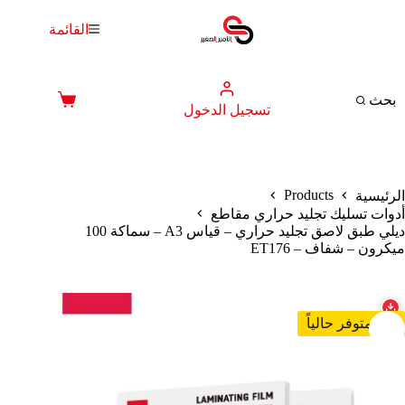
لتجاوز
لى
القائمة
لمحتوى
بحث
عربة
تسجيل الدخول
التسوق
Products
الرئيسية
أدوات تسليك تجليد حراري مقاطع
ديلي طبق لاصق تجليد حراري – قياس A3 – سماكة 100
ميكرون – شفاف – ET176
غير متوفر حالياً