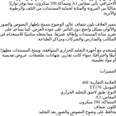
الاحترافي. يأتي بمقاس A3 وسماكة 100 ميكرون، مما يوفر توازنًا
مثاليًا بين المرونة والمتانة لحماية المستندات من التلف والرطوبة
والأتربة.
يتميز الغلاف بلون شفاف عالي الوضوح يسمح بإظهار النصوص والصور
والألوان بشكل واضح دون التأثير على جودة العرض. كما يساعد على
تعزيز متانة المستندات وإطالة عمرها، مما يجعله مناسبًا للاستخدام في
المكاتب والمدارس والشركات ومراكز الطباعة.
يُستخدم مع أجهزة التجليد الحراري المتوافقة، ويمنح المستندات مظهرًا
أنيقًا واحترافيًا، سواء كانت تقارير، شهادات، ملصقات، عروض تقديمية
أو مواد تعليمية.
المميزات:
العلامة التجارية: deli
الموديل: ET176
النوع: طبق لاصق للتجليد الحراري
المقاس: A3
السماكة: 100 ميكرون
اللون: شفاف
يحافظ على وضوح النصوص والصور بعد التجليد