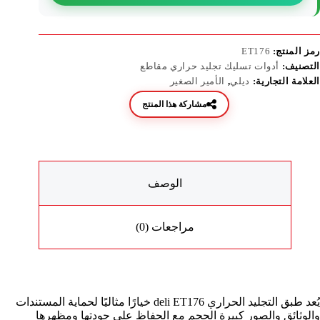
رمز المنتج:
ET176
التصنيف:
أدوات تسليك تجليد حراري مقاطع
العلامة التجارية:
ديلي
,
الأمير الصغير
مشاركة هذا المنتج
الوصف
مراجعات (0)
يُعد طبق التجليد الحراري deli ET176 خيارًا مثاليًا لحماية المستندات
والوثائق والصور كبيرة الحجم مع الحفاظ على جودتها ومظهرها