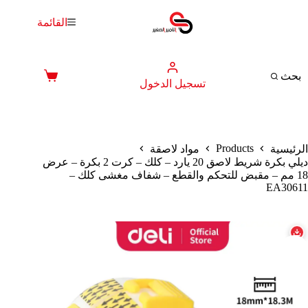
لتجاوز
لى
القائمة
لمحتوى
بحث
عربة
تسجيل الدخول
التسوق
Products
الرئيسية
مواد لاصقة
ديلي بكرة شريط لاصق 20 يارد – كلك – كرت 2 بكرة – عرض
18 مم – مقبض للتحكم والقطع – شفاف مغشى كلك –
EA30611