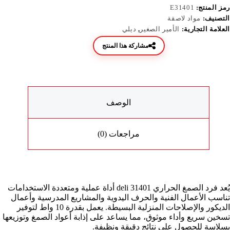
رمز المنتج:
E31401
التصنيف:
مواد لاصقة
العلامة التجارية:
الأمير الصغير
,
ديلي
مشاركة هذا المنتج
الوصف
مراجعات (0)
يُعد فرد الصمغ الحراري deli 31401 أداة عملية ومتعددة الاستخدامات
تناسب الأعمال الفنية والحرف اليدوية والمشاريع المدرسية وأعمال
الديكور والإصلاحات المنزلية البسيطة. يعمل بقدرة 10 واط لتوفير
تسخين سريع وأداء موثوق، مما يساعد على إذابة أعواد الصمغ وتوزيعها
بسلاسة للحصول على نتائج دقيقة ونظيفة.