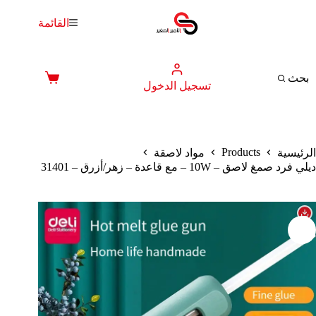
لتجاوز
لى
القائمة
لمحتوى
بحث
عربة
تسجيل الدخول
التسوق
Products
الرئيسية
مواد لاصقة
ديلي فرد صمغ لاصق – 10W – مع قاعدة – زهر/أزرق – 31401