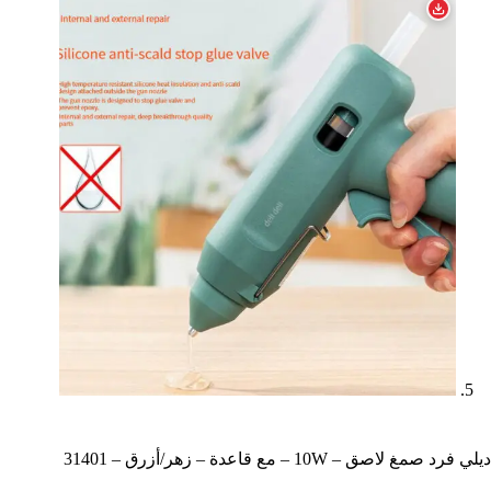
ديلي فرد صمغ لاصق – 10W – مع قاعدة – زهر/أزرق – 31401