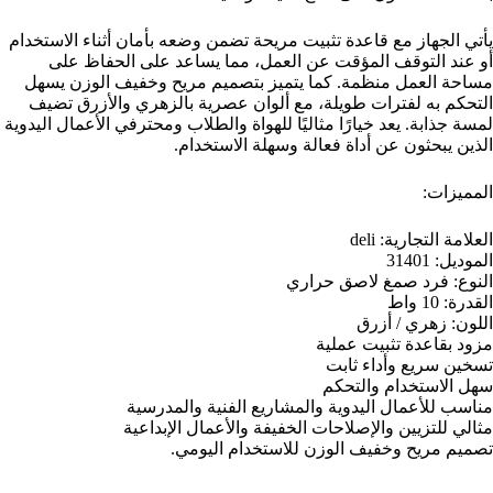
يأتي الجهاز مع قاعدة تثبيت مريحة تضمن وضعه بأمان أثناء الاستخدام
أو عند التوقف المؤقت عن العمل، مما يساعد على الحفاظ على
مساحة العمل منظمة. كما يتميز بتصميم مريح وخفيف الوزن يسهل
التحكم به لفترات طويلة، مع ألوان عصرية بالزهري والأزرق تضيف
لمسة جذابة. يعد خيارًا مثاليًا للهواة والطلاب ومحترفي الأعمال اليدوية
الذين يبحثون عن أداة فعالة وسهلة الاستخدام.
المميزات:
العلامة التجارية: deli
الموديل: 31401
النوع: فرد صمغ لاصق حراري
القدرة: 10 واط
اللون: زهري / أزرق
مزود بقاعدة تثبيت عملية
تسخين سريع وأداء ثابت
سهل الاستخدام والتحكم
مناسب للأعمال اليدوية والمشاريع الفنية والمدرسية
مثالي للتزيين والإصلاحات الخفيفة والأعمال الإبداعية
تصميم مريح وخفيف الوزن للاستخدام اليومي.