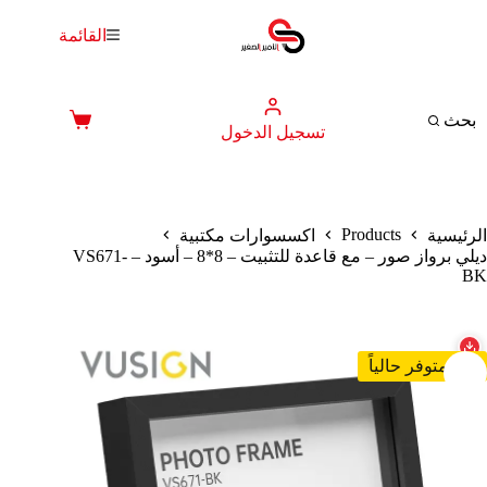
لتجاوز
لى
القائمة
لمحتوى
بحث
عربة
تسجيل الدخول
التسوق
Products
الرئيسية
اكسسوارات مكتبية
ديلي برواز صور – مع قاعدة للتثبيت – 8*8 – أسود – VS671-
BK
غير متوفر حالياً