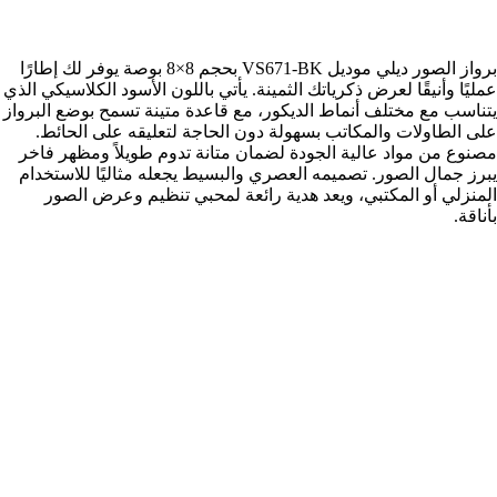
برواز الصور ديلي موديل VS671-BK بحجم 8×8 بوصة يوفر لك إطارًا
عمليًا وأنيقًا لعرض ذكرياتك الثمينة. يأتي باللون الأسود الكلاسيكي الذي
يتناسب مع مختلف أنماط الديكور، مع قاعدة متينة تسمح بوضع البرواز
على الطاولات والمكاتب بسهولة دون الحاجة لتعليقه على الحائط.
مصنوع من مواد عالية الجودة لضمان متانة تدوم طويلاً ومظهر فاخر
يبرز جمال الصور. تصميمه العصري والبسيط يجعله مثاليًا للاستخدام
المنزلي أو المكتبي، ويعد هدية رائعة لمحبي تنظيم وعرض الصور
بأناقة.