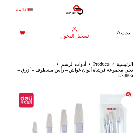
لتجاوز
لى
القائمة
لمحتوى
بحث
عربة
تسجيل الدخول
التسوق
Products
الرئيسية
أدوات الرسم
ديلي مجموعة فرشاة ألوان غواش – رأس مشطوف – أزرق –
E73866