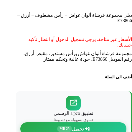
ديلي مجموعة فرشاة ألوان غواش – رأس مشطوف – أزرق –
E73866
الأسعار غير متاحة. يرجى تسجيل الدخول أو انتظار تأكيد
حسابك.
مجموعة فرشاة ألوان غواش برأس مستدير، مقبض أزرق،
رقم الموديل E73866، جودة عالية وتحكم ممتاز.
أضف الى السلة
تطبيق Lpco الرسمي
تسوق بسهولة مع تطبيقنا
📲 تحميل
25 MB