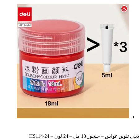
ديلي تلوين غواش – حنجور 18 مل – 24 لون – HS114-24