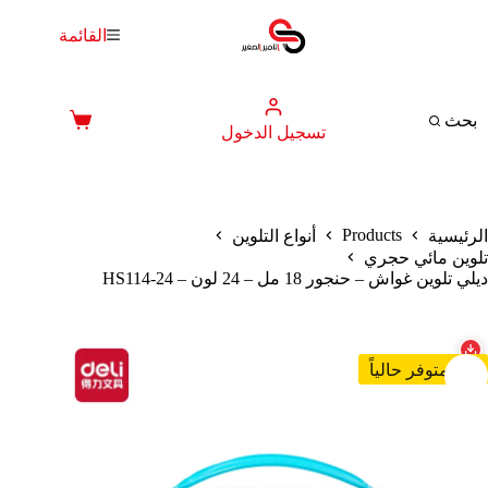
لتجاوز
لى
القائمة
لمحتوى
بحث
عربة
تسجيل الدخول
التسوق
Products
الرئيسية
أنواع التلوين
تلوين مائي حجري
ديلي تلوين غواش – حنجور 18 مل – 24 لون – HS114-24
غير متوفر حالياً