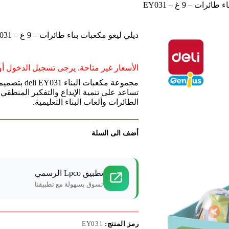
ات – 9 غ – EY031
ديلي ليغو مكعبات بناء طائرات – 9 غ – EY031
الأسعار غير متاحة. يرجى تسجيل الدخول أو 
مجموعة مكعب
تساعد على تنمية الإبداع والتفكير المنطقي 
الطائرات وألعاب البناء التعليمية.
أضف الى السلة
تطبيق Lpco الرسمي
تسوق بسهولة مع تطبيقنا
رمز المنتج:
EY031