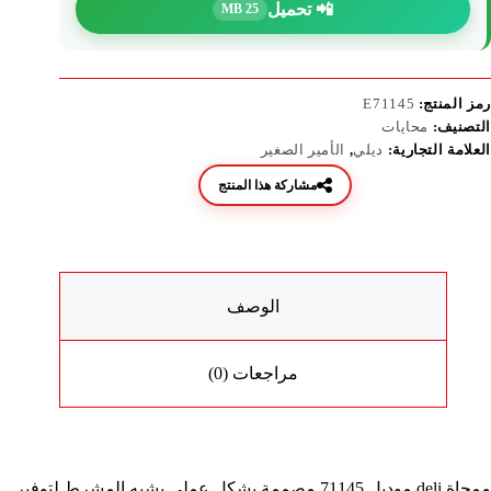
📲 تحميل
25 MB
رمز المنتج:
E71145
التصنيف:
محايات
العلامة التجارية:
ديلي
,
الأمير الصغير
مشاركة هذا المنتج
الوصف
مراجعات (0)
ممحاة deli موديل 71145 مصممة بشكل عملي يشبه المشرط لتوفير