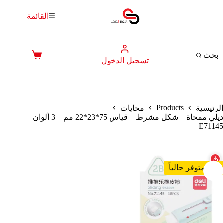
لتجاوز
لى
القائمة
لمحتوى
بحث
عربة
تسجيل الدخول
التسوق
Products
الرئيسية
محايات
ديلي ممحاة – شكل مشرط – قياس 75*23*22 مم – 3 ألوان –
E71145
غير متوفر حالياً