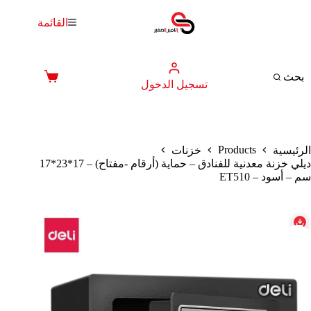
لتجاوز
لى
القائمة
لمحتوى
بحث
عربة
تسجيل الدخول
التسوق
Products
الرئيسية
خزنات
ديلي خزنة معدنية للفنادق – حماية (أرقام -مفتاح) – 17*23*17
سم – أسود – ET510