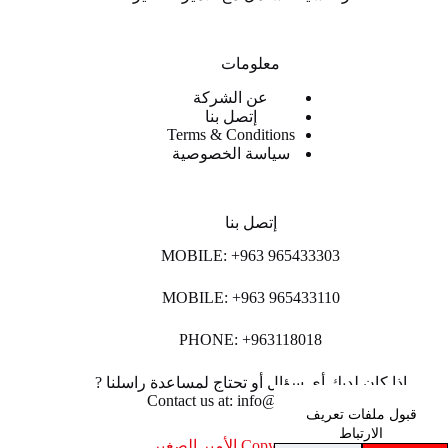
معلومات
عن الشركة
إتصل بنا
Terms & Conditions
سياسة الخصوصية
إتصل بنا
MOBILE: +963 965433303
MOBILE: +963 965433110
PHONE: +963118018
اذا كان لديك أي سؤال أو تحتاج لمساعدة راسلنا ?
Contact us at: info@lpco-llc.com
قبول ملفات تعريف
الارتباط
Copyright © 2026 الأمير الصغير .