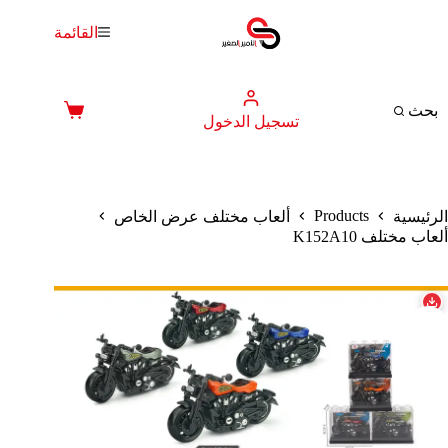
لتجاوز
لى
القائمة
لمحتوى
بحث
عربة
تسجيل الدخول
التسوق
Products
الرئيسية
ألعاب مختلف عرض الخاص
ألعاب مختلف K152A10