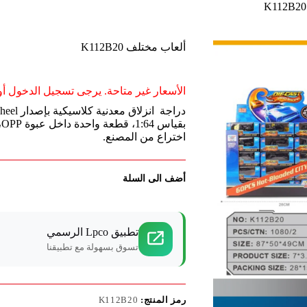
ألعاب مختلف K112B20
الأسعار غير متاحة. يرجى تسجيل الدخول أو 
اختراع من المصنع.
أضف الى السلة
تطبيق Lpco الرسمي
تسوق بسهولة مع تطبيقنا
رمز المنتج:
K112B20