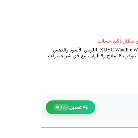
انتظار تأكيد حسابك.
دراجة انزلاق معدنية كلاسيكية بإصدار XUYE Windfire Wheel باللونين الأسود والذهبي
بقياس 1:64، قطعة واحدة داخل عبوة OPP، تتوفر بـ8 نماذج و8 ألوان، مع حق شراء ببراءة
📲 تحميل
25 MB