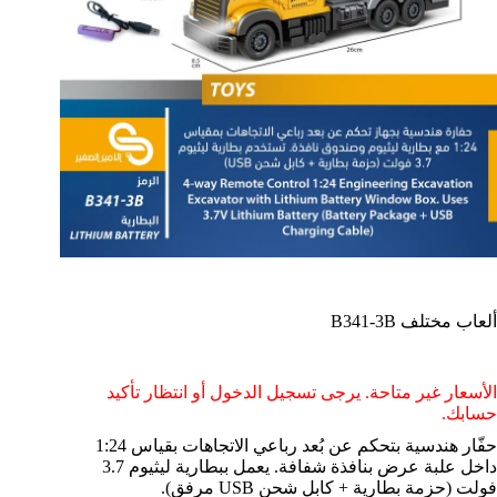
ألعاب مختلف B341-3B
الأسعار غير متاحة. يرجى تسجيل الدخول أو انتظار تأكيد
حسابك.
حفّار هندسية بتحكم عن بُعد رباعي الاتجاهات بقياس 1:24
داخل علبة عرض بنافذة شفافة. يعمل ببطارية ليثيوم 3.7
فولت (حزمة بطارية + كابل شحن USB مرفق).