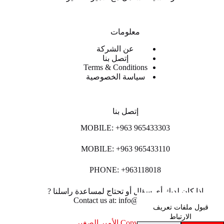
معلومات
عن الشركة
إتصل بنا
Terms & Conditions
سياسة الخصوصية
إتصل بنا
MOBILE: +963 965433303
MOBILE: +963 965433110
PHONE: +963118018
اذا كان لديك أي سؤال أو تحتاج لمساعدة راسلنا ?
Contact us at: info@lpco-llc.com
قبول ملفات تعريف
الارتباط
Copyright © 2026 الأمير الصغير .