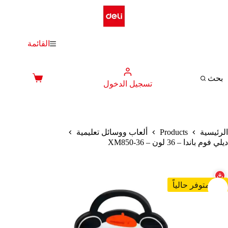
لتجاوز
لى
لمحتوى
القائمة
بحث
عربة
تسجيل الدخول
التسوق
Products
الرئيسية
ألعاب ووسائل تعليمية
ديلي فوم باندا – 36 لون – XM850-36
غير متوفر حالياً