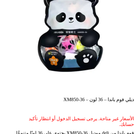
ديلي فوم باندا – 36 لون – XM850-36
الأسعار غير متاحة. يرجى تسجيل الدخول أو انتظار تأكيد
حسابك.
فوم باندا من deli موديل XM850-36 يحتوي على 36 لونًا متنوعًا