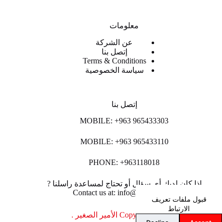
معلومات
عن الشركة
إتصل بنا
Terms & Conditions
سياسة الخصوصية
إتصل بنا
MOBILE: +963 965433303
MOBILE: +963 965433110
PHONE: +963118018
اذا كان لديك أي سؤال أو تحتاج لمساعدة راسلنا ?
Contact us at: info@lpco-llc.com
قبول ملفات تعريف
الارتباط
Copyright © 2026 الأمير الصغير .