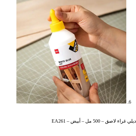
ديلي غراء لاصق – 500 مل – أبيض – EA261