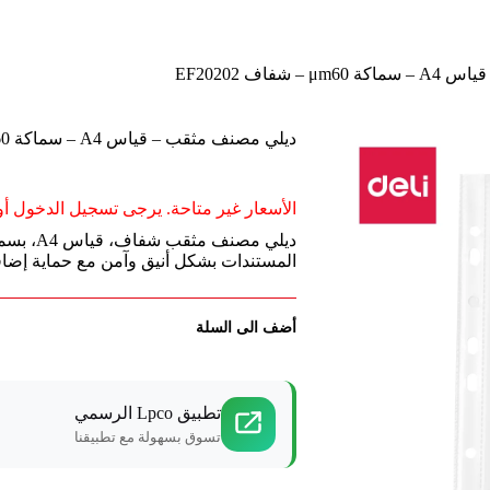
 شفاف EF20202
ديلي مصنف مثقب – قياس A4 – سماكة μm60 – شفاف EF20202
الأسعار غير متاحة. يرجى تسجيل الدخول أو 
المستندات بشكل أنيق وآمن مع حماية إضاف
أضف الى السلة
تطبيق Lpco الرسمي
تسوق بسهولة مع تطبيقنا