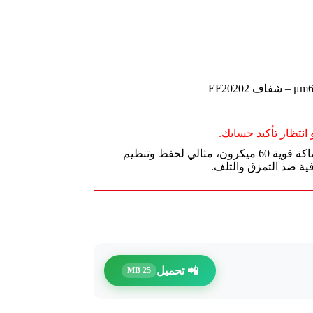
انتظار تأكيد حسابك.
ديلي مصنف مثقب شفاف، قياس A4، بسماكة قوية 60 ميكرون، مثالي لحفظ وتنظيم
ية ضد التمزق والتلف.
📲 تحميل
25 MB