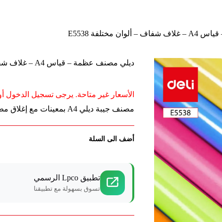
ان مختلفة E5538
ديلي مصنف عظمة – قياس A4 – غلاف شفاف – ألوان مختلفة E5538
الأسعار غير متاحة. يرجى تسجيل الدخول أو 
مصنف جيبة ديلي A4 بمعينات مع إغلاق مطاطي لحماية الأوراق.
أضف الى السلة
تطبيق Lpco الرسمي
تسوق بسهولة مع تطبيقنا