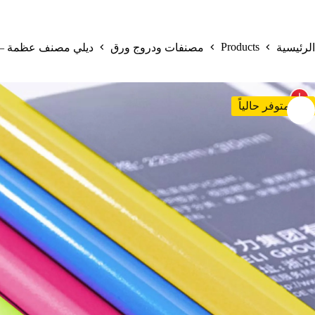
Products
الرئيسية
مصنفات ودروج ورق
ديلي مصنف عظمة – قياس A4 – غلاف شفاف – ألو
غير متوفر حالياً