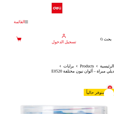
لتجاوز
لى
لمحتوى
القائمة
بحث
عربة
تسجيل الدخول
التسوق
Products
الرئيسية
برايات
ديلي مبراة – ألوان نيون مختلفة E0520
غير متوفر حالياً