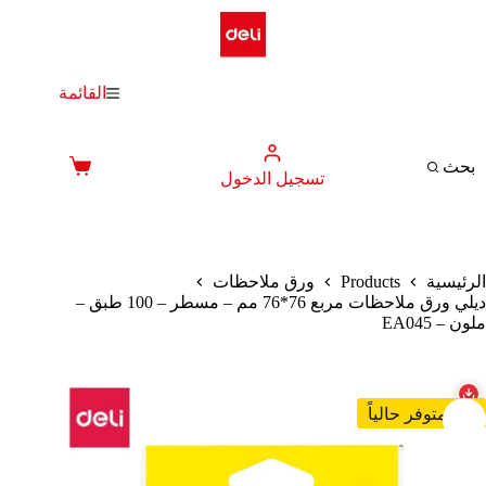
لتجاوز
لى
لمحتوى
القائمة
بحث
عربة
تسجيل الدخول
التسوق
Products
الرئيسية
ورق ملاحظات
ديلي ورق ملاحظات مربع 76*76 مم – مسطر – 100 طبق –
ملون – EA045
غير متوفر حالياً