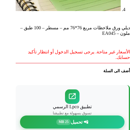
ديلي ورق ملاحظات مربع 76*76 مم – مسطر – 100 طبق –
ملون – EA045
الأسعار غير متاحة. يرجى تسجيل الدخول أو انتظار تأكيد
حسابك.
أضف الى السلة
تطبيق Lpco الرسمي
تسوق بسهولة مع تطبيقنا
📲 تحميل
25 MB