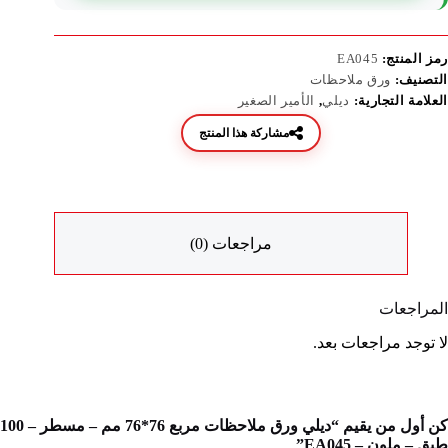
رمز المنتج:
EA045
التصنيف:
ورق ملاحظات
العلامة التجارية:
ديلي
,
الأمير الصغير
مشاركة هذا المنتج
مراجعات (0)
المراجعات
لا توجد مراجعات بعد.
كن أول من يقيم “ديلي ورق ملاحظات مربع 76*76 مم – مسطر – 100
طبق – ملون – EA045”